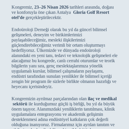
Kongremiz,
23–26 Nisan 2026
tarihleri arasında, doğası
ve konforuyla öne çıkan Antalya
Gloria Golf Resort
otel’de
gerçekleştirilecektir.
Endoüroloji Derneği olarak bu yıl da güncel bilimsel
gelişmeleri, deneyim ve birikimlerimizi
paylaşabileceğimiz, mesleki ilişkilerimizi
güçlendirebileceğimiz verimli bir ortam oluşturmayı
hedefliyoruz. Ülkemizde ve dünyada endoüroloji
alanındaki en yeni tanı, tedavi ve teknolojik gelişmeleri ele
alacağımız bu kongrede, canlı cerrahi oturumlar ve teorik
bilgilerin yanı sıra, genç meslektaşlarımıza yönelik
uygulamalı kurslar, bilimsel çalışmaların paylaşımı,
endüstri tarafından sunulan yenilikler ile bilimsel içeriği
zengin bir program ile sizlerle birlikte olmanın hazırlığı ve
heyecanı içerisindeyiz.
Kongremizin ayrılmaz parçalarından olan
ilaç ve medikal
sektörü
ile kurduğumuz güçlü iş birliği, bu yıl da büyük
önem taşıyor. Alanımızdaki yeniliklerin tanıtılması, klinik
uygulamalara entegrasyonu ve akademik gelişimin
desteklenmesi adına endüstriyel katkıların çok değerli
olduğuna inanıyoruz. Firmalarımız için ayrılan tanıtım ve